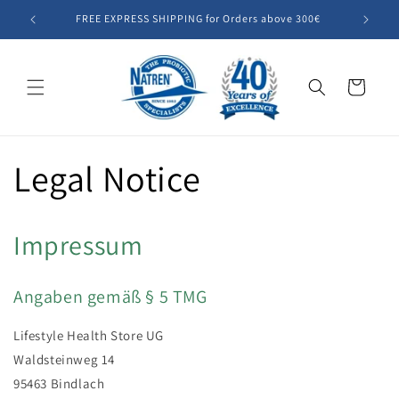
Skip to
FREE EXPRESS SHIPPING for Orders above 300€
Summer SA
content
Cart
Legal Notice
Impressum
Angaben gemäß § 5 TMG
Lifestyle Health Store UG
Waldsteinweg 14
95463 Bindlach