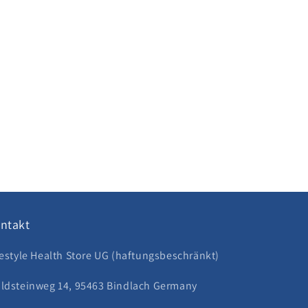
ntakt
festyle Health Store UG (haftungsbeschränkt)
ldsteinweg 14, 95463 Bindlach Germany