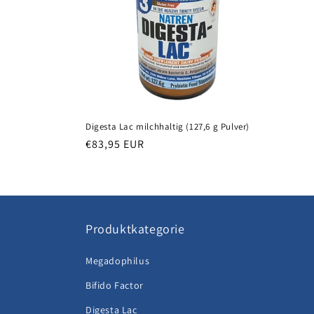
Digesta Lac milchhaltig (127,6 g Pulver)
Normaler
€83,95 EUR
Preis
Produktkategorie
Megadophilus
Bifido Factor
Digesta Lac