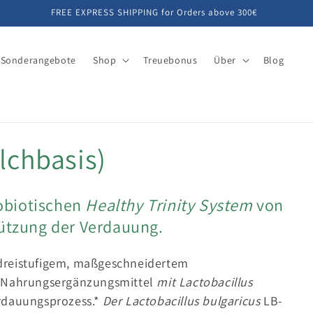
FREE EXPRESS SHIPPING for Orders above 300€
Sonderangebote
Shop
Treuebonus
Über
Blog
lchbasis)
robiotischen
Healthy Trinity System
von
tützung der Verdauung.
s dreistufigem, maßgeschneidertem
e Nahrungsergänzungsmittel
mit Lactobacillus
rdauungsprozess.*
Der Lactobacillus bulgaricus
LB-