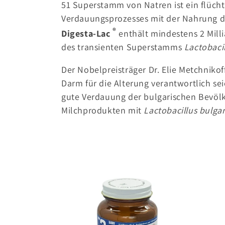
51 Superstamm von Natren ist ein flüch
o
Verdauungsprozesses mit der Nahrung d
®
Digesta-Lac
enthält mindestens 2 Mill
r
des transienten Superstamms
Lactobacil
i
Der Nobelpreisträger Dr. Elie Metchnikoff
Darm für die Alterung verantwortlich seie
e
gute Verdauung der bulgarischen Bevölk
Milchprodukten mit
Lactobacillus bulgar
: