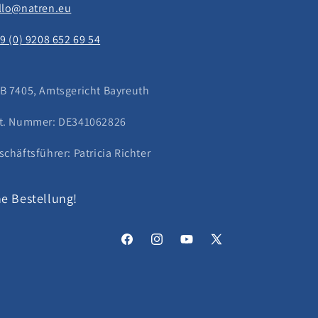
llo@natren.eu
49 (0) 9208 652 69 54
B 7405, Amtsgericht Bayreuth
t. Nummer: DE341062826
schäftsführer: Patricia Richter
e Bestellung!
Facebook
Instagram
YouTube
X
(Twitter)