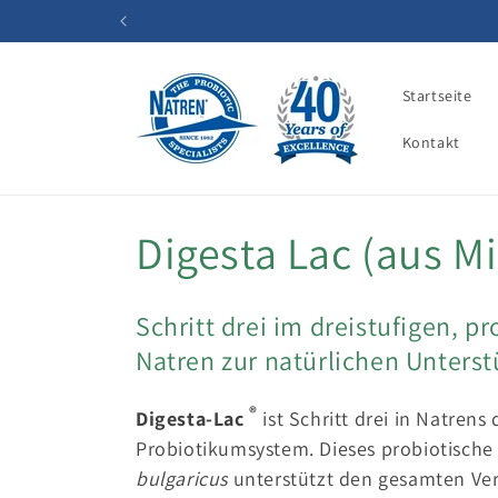
Direkt
zum
Inhalt
Startseite
Kontakt
K
Digesta Lac (aus Mi
a
Schritt drei im dreistufigen, p
t
Natren zur natürlichen Unters
e
®
Digesta-Lac
ist Schritt drei in Natren
Probiotikumsystem. Dieses probiotisch
g
bulgaricus
unterstützt den gesamten Ve