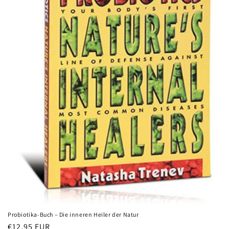
i
e
:
Probiotika-Buch – Die inneren Heiler der Natur
Normaler
€12,95 EUR