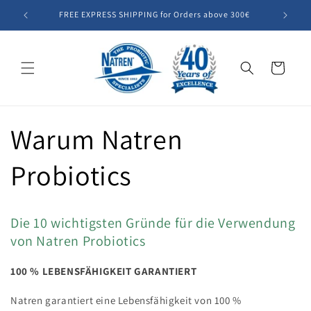
Direkt
zum
FREE EXPRESS SHIPPING for Orders above 300€
Summer SA
Inhalt
Warenkorb
Warum Natren
Probiotics
Die 10 wichtigsten Gründe für die Verwendung
von Natren Probiotics
100 % LEBENSFÄHIGKEIT GARANTIERT
Natren garantiert eine Lebensfähigkeit von 100 %